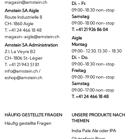
magasin@amstein.ch
Di. - Fr.
09:00-18:30 non-stop
Amstein SA Aigle
Samstag
Route Industrielle 8
09:00-18:00 non-stop
CH-1860 Aigle
T. +41 21 926 86 04
T. +41 24 466 18 48
magasin-aigle@amstein.ch
Aigle
Montag
Amstein SA Administration
09:00- 12:30, 13:30 - 18:30
Z.I. La Veyre B2
Di. - Do.
CH-1806 St-Légier
09:00-18:30 non-stop
T. +41 21 943 51 81
Freitag
info@amstein.ch
/
09:00-19:00 non-stop
eshop@amstein.ch
Samstag
09:00-17:00 non-stop
T. +41 24 466 18 48
HÄUFIG GESTELLTE FRAGEN
UNSERE PRODUKTE NACH
THEMEN
Häufig gestellte Fragen
India Pale Ale oder IPA
Glutenfreie Biere