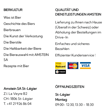
BIERKULTUR
QUALITÄT UND
DIENSTLEISTUNGEN AMSTEIN
Was ist Bier
Lieferung zu Ihnen nach Hause
Geschichte des Biers
(Überall in der Schweiz) oder
Bierbrauen
Abholung der Bestellungen im
Die Kunst der Verkostung
Drive-In
Die Bierstile
Einfaches und sicheres
Die Haltbarkeit der Biere
Bezahlen
Die Bierauswahl mit AMSTEIN
Effizienter Kundenservice !
SA
Rezepte mit Bier
ÖFFNUNGSZEITEN
Amstein SA St-Légier
Z.I. La Veyre B2
St-Légier
CH-1806 St-Légier
Montag
T. +41 21 926 86 04
09:00- 12:30, 13:30 - 18:30