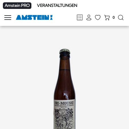
Amstein PRO
VERANSTALTUNGEN
0
Navigation
zeigen
FR
DE
EN
IT