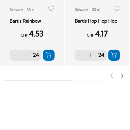
Schweiz
33 cl
Schweiz
33 cl
Bartis Rainbow
Bartis Hop Hop Hop
4.53
4.17
CHF
CHF
Pré
S