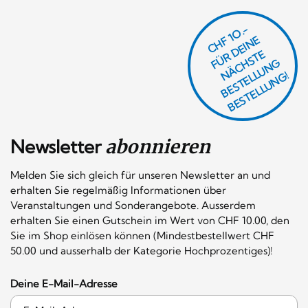
CHF 1O.-
Ü
D
EI
N
E
Ä
C
S
T
B
E
S
T
E
L
U
N
B
E
S
T
E
L
L
U
N
R
E
F
H
G
N
L
G!
Newsletter
abonnieren
Melden Sie sich gleich für unseren Newsletter an und
erhalten Sie regelmäßig Informationen über
Veranstaltungen und Sonderangebote. Ausserdem
erhalten Sie einen Gutschein im Wert von CHF 10.00, den
Sie im Shop einlösen können (Mindestbestellwert CHF
50.00 und ausserhalb der Kategorie Hochprozentiges)!
Deine E-Mail-Adresse