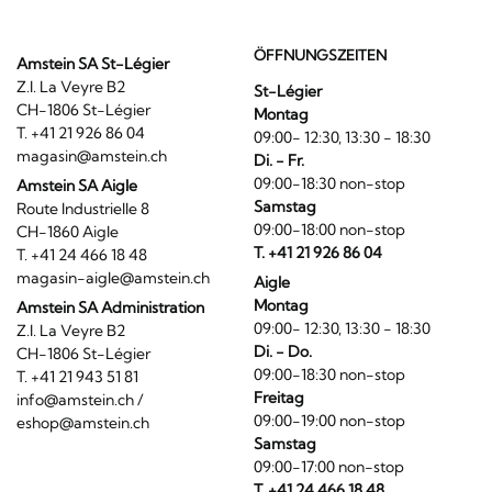
ÖFFNUNGSZEITEN
Amstein SA St-Légier
Z.I. La Veyre B2
St-Légier
CH-1806 St-Légier
Montag
T. +41 21 926 86 04
09:00- 12:30, 13:30 - 18:30
magasin@amstein.ch
Di. - Fr.
09:00-18:30 non-stop
Amstein SA Aigle
Samstag
Route Industrielle 8
09:00-18:00 non-stop
CH-1860 Aigle
T. +41 21 926 86 04
T. +41 24 466 18 48
magasin-aigle@amstein.ch
Aigle
Montag
Amstein SA Administration
09:00- 12:30, 13:30 - 18:30
Z.I. La Veyre B2
Di. - Do.
CH-1806 St-Légier
09:00-18:30 non-stop
T. +41 21 943 51 81
Freitag
info@amstein.ch
/
09:00-19:00 non-stop
eshop@amstein.ch
Samstag
09:00-17:00 non-stop
T. +41 24 466 18 48