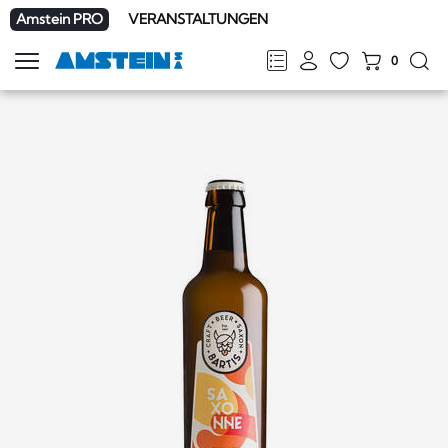
Amstein PRO
VERANSTALTUNGEN
0
Navigation
zeigen
FR
DE
EN
IT