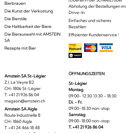
(Überall in der Schweiz) oder
Bierbrauen
Abholung der Bestellungen im
Die Kunst der Verkostung
Drive-In
Die Bierstile
Einfaches und sicheres
Die Haltbarkeit der Biere
Bezahlen
Die Bierauswahl mit AMSTEIN
Effizienter Kundenservice !
SA
Rezepte mit Bier
ÖFFNUNGSZEITEN
Amstein SA St-Légier
Z.I. La Veyre B2
St-Légier
CH-1806 St-Légier
Montag
T. +41 21 926 86 04
09:00- 12:30, 13:30 - 18:30
magasin@amstein.ch
Di. - Fr.
09:00-18:30 non-stop
Amstein SA Aigle
Samstag
Route Industrielle 8
09:00-18:00 non-stop
CH-1860 Aigle
T. +41 21 926 86 04
T. +41 24 466 18 48