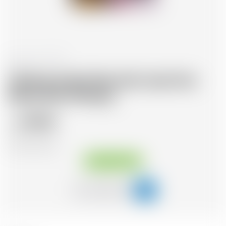
Irland
70 cl
Teeling India Pale Ale Cask Dot
Brew Irish Whisky
49.50
CHF
CHF
70.71
/Litre
Sofort verfügbar