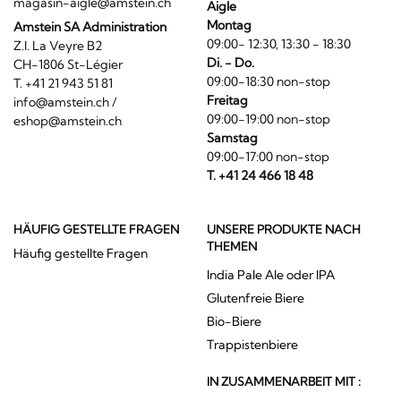
magasin-aigle@amstein.ch
Aigle
Montag
Amstein SA Administration
09:00- 12:30, 13:30 - 18:30
Z.I. La Veyre B2
Di. - Do.
CH-1806 St-Légier
09:00-18:30 non-stop
T. +41 21 943 51 81
Freitag
info@amstein.ch
/
09:00-19:00 non-stop
eshop@amstein.ch
Samstag
09:00-17:00 non-stop
T. +41 24 466 18 48
HÄUFIG GESTELLTE FRAGEN
UNSERE PRODUKTE NACH
THEMEN
Häufig gestellte Fragen
India Pale Ale oder IPA
Glutenfreie Biere
Bio-Biere
Trappistenbiere
IN ZUSAMMENARBEIT MIT :