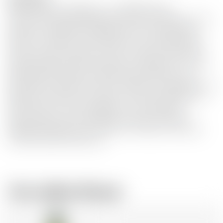
Diese in kleiner Auflage von nur 6000 Flaschen
produzierte Teeling-Abfüllung entstand im Rahmen einer
weiteren Small Batch Collaboration mit der Dot Brew
Brewery in Dublin. Hochwertiger Grain und Malt Whisky
wurde zunächst separat in für bis zu 5 Jahre in Bourbon
Fässern gereift und anschliessend im Verhältlnis 4:1 in IPA
(India Pale Ale) Barrels vermählt. Nase: Pflaumen und
Brombeeren, neben Zitrusnoten, Datteln und Anflügen von
Hopfen und Gewürzen. Gaumen: Schwarzer Pfeffer und
Eichentannine, schön ausbalanciert von Grapefruit,
Sauerkirschen und reichhaltigen, dunklen Früchten.
Abgang: Mittellang und würzig mit trockenen Tanninen
und wärmenden Gewürzen.
Vom selben Brauer