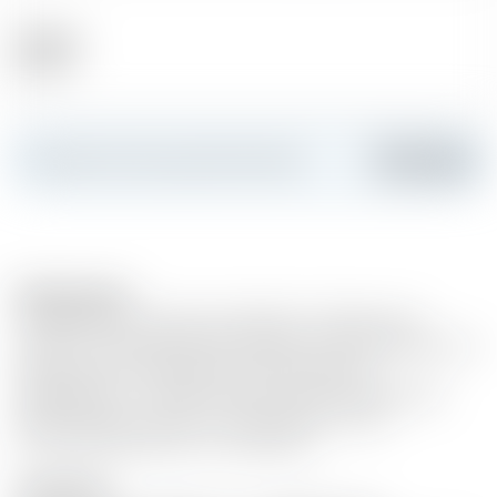
Alkohol
46.00 %
Erstellen Sie Ihre persönliche Karte
Hinzufügen
Bemerkungen
Im Rahmen von Teelings Small Batch Collaborations
werden in Kleinstserien leere Fässer mit Unternehmen wie
Bierbrauereien, Weingütern oder Destillerien
ausgetauscht, um deren Einfluss auf den Teeling Small
Batch Whiskey und die so entstehenden neuen
Aromenkombinationen zu ergründen.
Description