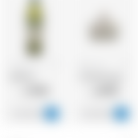
Frankreich
1.0 l
Belgien
50 cl
Noilly Prat
Sir Chill Gin France
19.49
69.95
CHF
CHF