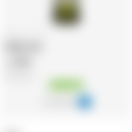
Frankreich
1.0 l
Noilly Prat
19.49
CHF
CHF
19.49
/Litre
Sofort verfügbar