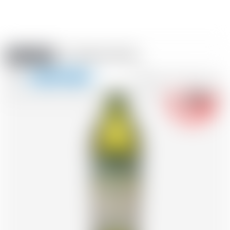
Amstein PRO
VERANSTALTUNGEN
0
Navigation
-18
zeigen
FR
DE
EN
IT