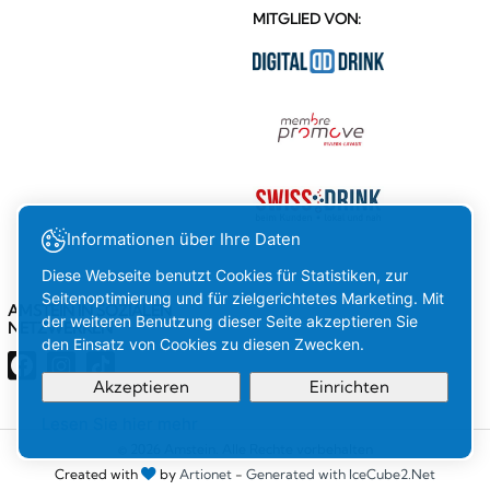
MITGLIED VON:
Informationen über Ihre Daten
Diese Webseite benutzt Cookies für Statistiken, zur
Seitenoptimierung und für zielgerichtetes Marketing. Mit
AMSTEIN IN SOZIALEN
der weiteren Benutzung dieser Seite akzeptieren Sie
NETZWERKEN
den Einsatz von Cookies zu diesen Zwecken.
Akzeptieren
Einrichten
Lesen Sie hier mehr
Ihre
OK
© 2026 Amstein. Alle Rechte vorbehalten
Created with
by
Artionet
-
Generated with IceCube2.Net
Auswahl