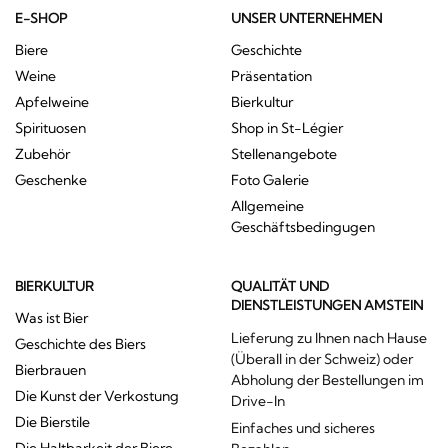
E-SHOP
UNSER UNTERNEHMEN
Biere
Geschichte
Weine
Präsentation
Apfelweine
Bierkultur
Spirituosen
Shop in St-Légier
Zubehör
Stellenangebote
Geschenke
Foto Galerie
Allgemeine
Geschäftsbedingugen
BIERKULTUR
QUALITÄT UND
DIENSTLEISTUNGEN AMSTEIN
Was ist Bier
Lieferung zu Ihnen nach Hause
Geschichte des Biers
(Überall in der Schweiz) oder
Bierbrauen
Abholung der Bestellungen im
Die Kunst der Verkostung
Drive-In
Die Bierstile
Einfaches und sicheres
Die Haltbarkeit der Biere