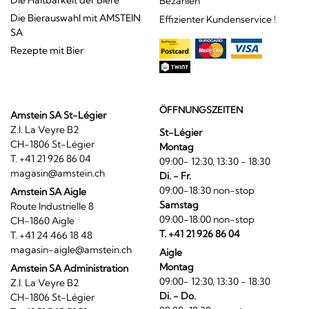
Bezahlen
Die Bierauswahl mit AMSTEIN
Effizienter Kundenservice !
SA
Rezepte mit Bier
ÖFFNUNGSZEITEN
Amstein SA St-Légier
Z.I. La Veyre B2
St-Légier
CH-1806 St-Légier
Montag
T. +41 21 926 86 04
09:00- 12:30, 13:30 - 18:30
magasin@amstein.ch
Di. - Fr.
09:00-18:30 non-stop
Amstein SA Aigle
Samstag
Route Industrielle 8
09:00-18:00 non-stop
CH-1860 Aigle
T. +41 21 926 86 04
T. +41 24 466 18 48
magasin-aigle@amstein.ch
Aigle
Montag
Amstein SA Administration
09:00- 12:30, 13:30 - 18:30
Z.I. La Veyre B2
Di. - Do.
CH-1806 St-Légier