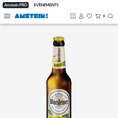
Amstein PRO
EVÈNEMENTS
0
Afficher
la
FR
DE
EN
IT
navigation