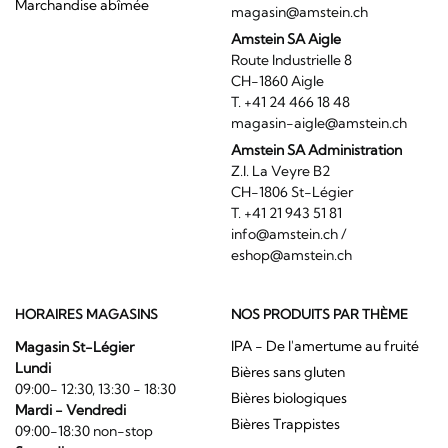
Marchandise abîmée
magasin@amstein.ch
Amstein SA Aigle
Route Industrielle 8
CH-1860 Aigle
T. +41 24 466 18 48
magasin-aigle@amstein.ch
Amstein SA Administration
Z.I. La Veyre B2
CH-1806 St-Légier
T. +41 21 943 51 81
info@amstein.ch
/
eshop@amstein.ch
HORAIRES MAGASINS
NOS PRODUITS PAR THÈME
IPA - De l'amertume au fruité
Magasin St-Légier
Lundi
Bières sans gluten
09:00- 12:30, 13:30 - 18:30
Bières biologiques
Mardi - Vendredi
Bières Trappistes
09:00-18:30 non-stop