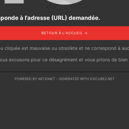
responde à l'adresse (URL) demandée.
RETOUR À L'ACCUEIL →
ou cliquée est mauvaise ou obsolète et ne correspond à auc
 nous excusons pour ce désagrément et vous prions de bien v
POWERED BY ARTIONET
-
GENERATED WITH ICECUBE2.NET