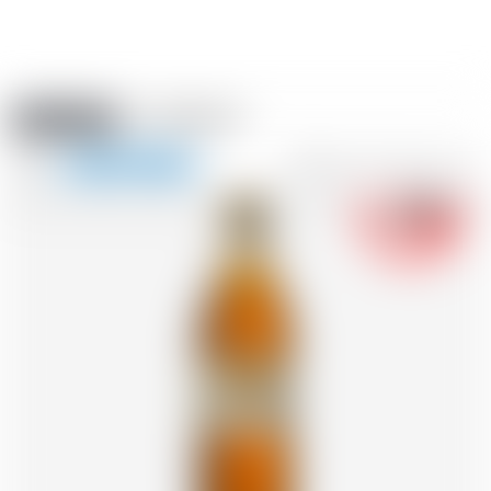
Amstein PRO
EVÈNEMENTS
0
Afficher
-18
la
FR
DE
EN
IT
navigation