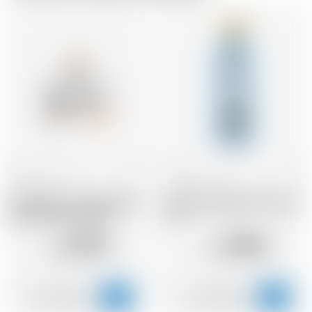
Belgique
50 cl
Angleterre
70 cl
Sir Chill Gin -The Original
Bombay Sapphire Premier
Taste Patoro Edition
Cru
69.95
39.08
CHF
CHF