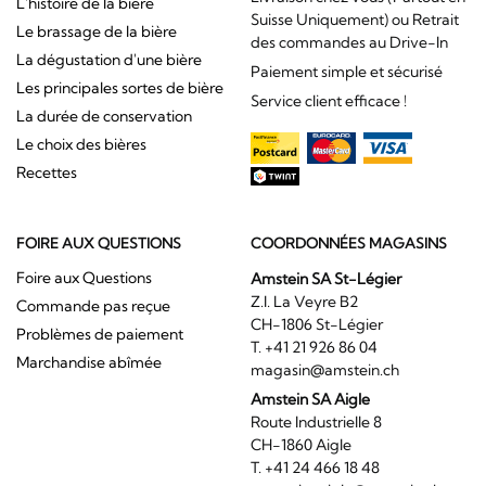
L'histoire de la bière
Suisse Uniquement) ou Retrait
Le brassage de la bière
des commandes au Drive-In
La dégustation d'une bière
Paiement simple et sécurisé
Les principales sortes de bière
Service client efficace !
La durée de conservation
Le choix des bières
Recettes
FOIRE AUX QUESTIONS
COORDONNÉES MAGASINS
Foire aux Questions
Amstein SA St-Légier
Z.I. La Veyre B2
Commande pas reçue
CH-1806 St-Légier
Problèmes de paiement
T. +41 21 926 86 04
Marchandise abîmée
magasin@amstein.ch
Amstein SA Aigle
Route Industrielle 8
CH-1860 Aigle
T. +41 24 466 18 48