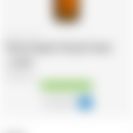
France
70 cl
Terres Cognac François Voyer
76.49
CHF
CHF
109.27
/Litre
Disponible immédiatement