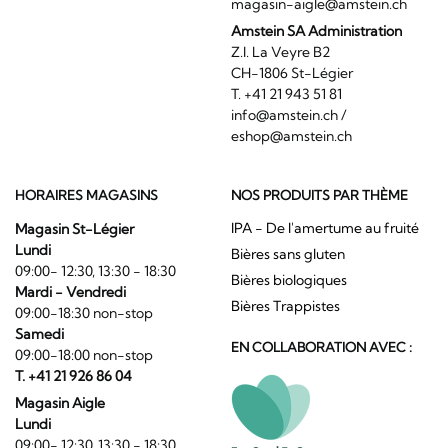
magasin-aigle@amstein.ch
Amstein SA Administration
Z.I. La Veyre B2
CH-1806 St-Légier
T. +41 21 943 51 81
info@amstein.ch
/
eshop@amstein.ch
HORAIRES MAGASINS
NOS PRODUITS PAR THÈME
IPA - De l'amertume au fruité
Magasin St-Légier
Lundi
Bières sans gluten
09:00- 12:30, 13:30 - 18:30
Bières biologiques
Mardi - Vendredi
Bières Trappistes
09:00-18:30 non-stop
Samedi
EN COLLABORATION AVEC :
09:00-18:00 non-stop
T. +41 21 926 86 04
Magasin Aigle
Lundi
09:00- 12:30, 13:30 - 18:30