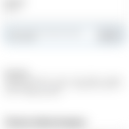
Alcool (%)
40.00 %
Faites sensation et créez votre carte
Ajouter
personnalisée
Description
Cognac François Voyer - Terres - 70cl - 40%vol - Grande
Champagne 1er Cru - sans étui - vieillissement indicatif : 4
à 6 ans - Cépage Ugni Blanc
Chez le même brasseur