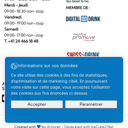
Mardi - Jeudi
MEMBRE DE :
09:00-18:30 non-stop
Vendredi
09:00-19:00 non-stop
Samedi
09:00-17:00 non-stop
T. +41 24 466 18 48
Informations sur vos données
Ce site utilise des cookies à des fins de statistiques,
d’optimisation et de marketing ciblé. En poursuivant
AMSTEIN SUR LES RÉSEAUX
votre visite sur cette page, vous acceptez l’utilisation
SOCIAUX
des cookies aux fins énoncées ci-dessus.
Accepter
Paramétrer
En savoir plus
Votre
Compris
© 2026 Amstein. Tous droits réservés
Created with
by
Artionet
-
Generated with IceCube2.Net