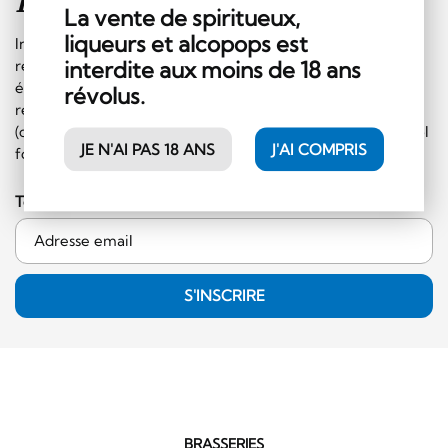
Inscription à la
newsletter
La vente de spiritueux,
liqueurs et alcopops est
Inscrivez-vous sans plus tarder à notre newsletter et
interdite aux moins de 18 ans
recevez régulièrement les informations sur les
événements et les offres spéciales. En plus, vous
révolus.
recevrez un bon de CHF 10.- à faire valoir sur le shop
(commande minimale de 50.- CHF et hors catégorie alcool
JE N'AI PAS 18 ANS
J'AI COMPRIS
fort)!
Ton adresse email
S'INSCRIRE
BRASSERIES