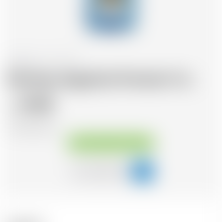
Angleterre
70 cl
Bombay Sapphire Premier Cru
39.08
CHF
CHF
55.83
/Litre
Disponible immédiatement