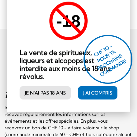
-18
CHF 1O.-
La vente de spiritueux,
P
O
U
R
T
A
P
R
O
C
AI
N
C
O
M
M
A
N
D
E
liqueurs et alcopops est
H
E!
interdite aux moins de 18 ans
révolus.
JE N'AI PAS 18 ANS
J'AI COMPRIS
Inscription à la
newsletter
Inscrivez-vous sans plus tarder à notre newsletter et
recevez régulièrement les informations sur les
événements et les offres spéciales. En plus, vous
recevrez un bon de CHF 10.- à faire valoir sur le shop
(commande minimale de 50.- CHF et hors catégorie alcool