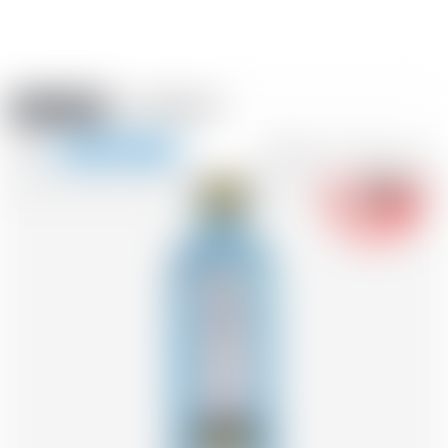
Amstein PRO
EVÈNEMENTS
0
Afficher
-18
la
FR
DE
EN
IT
navigation