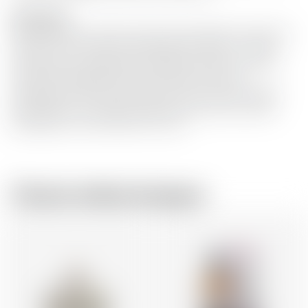
Description
Ce gin produit en petits lots fait la part belle aux agrumes
les plus vifs et les plus aromatiques du monde - citrons,
mandarines et oranges douces Navel de Murcie, dans le
sud-est de l'Espagne. Nous travaillons en étroite
collaboration avec les producteurs de fruits de la région
afin d'obtenir les meilleurs agrumes issus d'une culture
durable pour notre Premier Cru Gin.
Chez le même brasseur