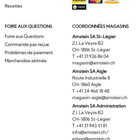
Recettes
FOIRE AUX QUESTIONS
COORDONNÉES MAGASINS
Foire aux Questions
Amstein SA St-Légier
Z.I. La Veyre B2
Commande pas reçue
CH-1806 St-Légier
Problèmes de paiement
T. +41 21 926 86 04
Marchandise abîmée
magasin@amstein.ch
Amstein SA Aigle
Route Industrielle 8
CH-1860 Aigle
T. +41 24 466 18 48
magasin-aigle@amstein.ch
Amstein SA Administration
Z.I. La Veyre B2
CH-1806 St-Légier
T. +41 21 943 51 81
info@amstein.ch
/
eshop@amstein.ch