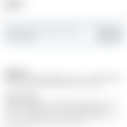
Alcool (%)
47.00 %
Faites sensation et créez votre carte
Ajouter
personnalisée
Remarques
BOMBAY SAPPHIRE PREMIER CRU GIN - SUPER PREMIUM
Un hommage aux plus belles saveurs de la nature
Accords et mets
Premier Cru Negroni 25 ml de Bombay Sapphire Premier
Cru 25 ml de Martini Rubino 25 ml de Martini amer
Glaçons, zeste de citron, olive Verser les ingrédients dans
un verre, mélanger lentement et décorer